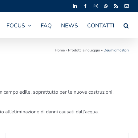
LinkedIn
Facebook
Instagram
WhatsApp
Rss
Emai
FOCUS
FAQ
NEWS
CONTATTI
Home
»
Prodotti a noleggio
»
Deumidificatori
 in campo edile, soprattutto per le nuove costruzioni,
o all’eliminazione di danni causati dall’acqua.