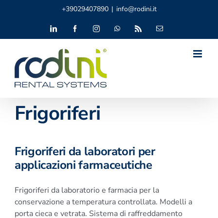
Salta
+39029407890
|
info@rodini.it
al
contenuto
LinkedIn
Facebook
Instagram
WhatsApp
Rss
Email
Frigoriferi
Frigoriferi da laboratori per
applicazioni farmaceutiche
Frigoriferi da laboratorio e farmacia per la
conservazione a temperatura controllata. Modelli a
porta cieca e vetrata. Sistema di raffreddamento