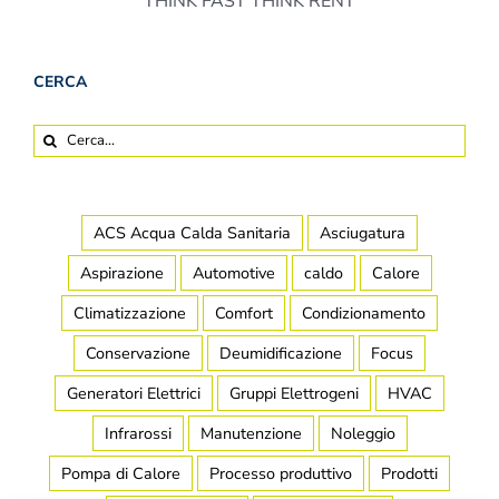
THINK FAST THINK RENT
CERCA
Cerca
per:
ACS Acqua Calda Sanitaria
Asciugatura
Aspirazione
Automotive
caldo
Calore
Climatizzazione
Comfort
Condizionamento
Conservazione
Deumidificazione
Focus
Generatori Elettrici
Gruppi Elettrogeni
HVAC
Infrarossi
Manutenzione
Noleggio
Pompa di Calore
Processo produttivo
Prodotti