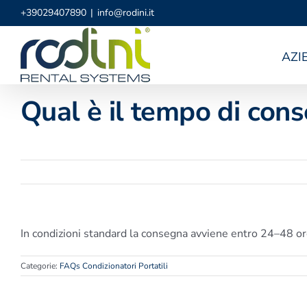
Salta
+39029407890
|
info@rodini.it
al
contenuto
AZI
Qual è il tempo di con
In condizioni standard la consegna avviene entro 24–48 ore
Categorie:
FAQs Condizionatori Portatili