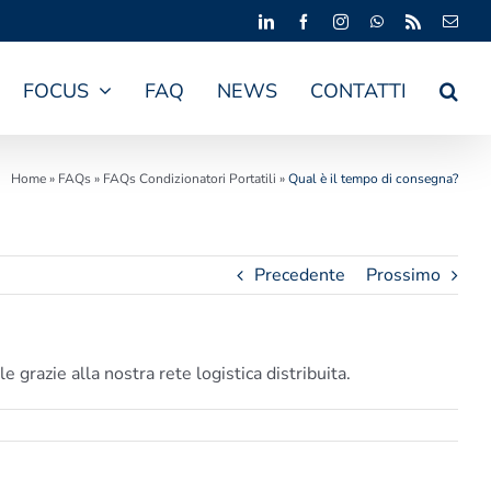
LinkedIn
Facebook
Instagram
WhatsApp
Rss
Emai
FOCUS
FAQ
NEWS
CONTATTI
Home
»
FAQs
»
FAQs Condizionatori Portatili
»
Qual è il tempo di consegna?
Precedente
Prossimo
grazie alla nostra rete logistica distribuita.