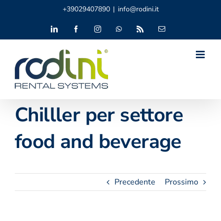
Salta
+39029407890
|
info@rodini.it
al
contenuto
LinkedIn
Facebook
Instagram
WhatsApp
Rss
Email
Chilller per settore
food and beverage
Precedente
Prossimo