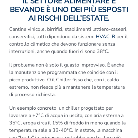
IL SETTORE ALIMENTARE E
BEVANDE È UNO DEI PIÙ ESPOSTI
AI RISCHI DELL’ESTATE.
Cantine vinicole, birrifici, stabilimenti lattiero-caseari,
conservifici; tutti dipendono da sistemi
HVAC-R
per il
controllo climatico che devono funzionare senza
interruzioni, anche quando fuori ci sono 38°C.
Il problema non è solo il guasto improvviso. È anche
la manutenzione programmata che coincide con il
picco produttivo. O il Chiller fisso che, con il caldo
estremo, non riesce più a mantenere la temperatura
di processo richiesta.
Un esempio concreto: un chiller progettato per
lavorare a +7°C di acqua in uscita, con aria esterna a
35°C, eroga circa il 15% di freddo in meno quando la
temperatura sale a 38-40°C. In estate, la macchina
che “basta” in primavera, potrebbe non bastare più.