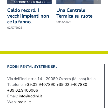
Caldo record. I
Una Centrale
D
vecchi impianti non
Termica su ruote
M
ce la fanno.
c
09/05/2026
02/07/2026
2
RODINI RENTAL SYSTEMS SRL
Via dell'Industria 14 - 20080 Ozzero (Milano) Italia
Telefono:
+39.02.9407890 +39.02.9407880
+39.02.9400066
Email:
info@rodini.it
Web:
rodini.it