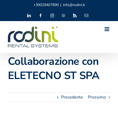
Salta
+39029407890
|
info@rodini.it
al
contenuto
LinkedIn
Facebook
Instagram
WhatsApp
Rss
Email
Collaborazione con
ELETECNO ST SPA
Precedente
Prossimo