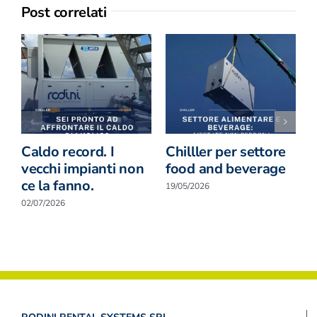
Post correlati
Caldo record. I
Chilller per settore
U
vecchi impianti non
food and beverage
T
ce la fanno.
19/05/2026
0
02/07/2026