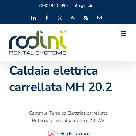
Salta
+39029407890
|
info@rodini.it
al
contenuto
LinkedIn
Facebook
Instagram
WhatsApp
Rss
Email
Caldaia elettrica
carrellata MH 20.2
Centrale Termica Elettrica carrellata
Potenza di riscaldamento: 20 kW
Scheda Tecnica