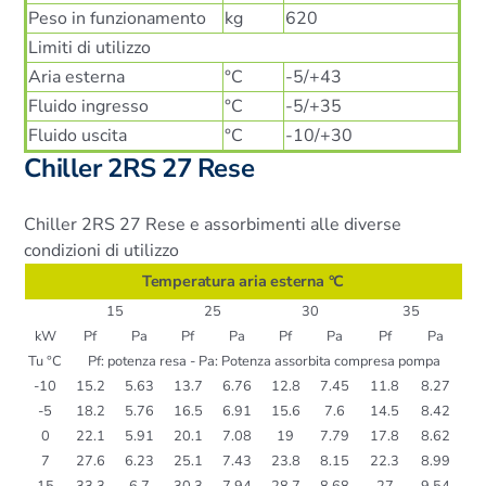
Peso in funzionamento
kg
620
Limiti di utilizzo
Aria esterna
°C
-5/+43
Fluido ingresso
°C
-5/+35
Fluido uscita
°C
-10/+30
Chiller 2RS 27 Rese
Chiller 2RS 27 Rese e assorbimenti alle diverse
condizioni di utilizzo
Temperatura aria esterna °C
15
25
30
35
kW
Pf
Pa
Pf
Pa
Pf
Pa
Pf
Pa
Tu °C
Pf: potenza resa - Pa: Potenza assorbita compresa pompa
-10
15.2
5.63
13.7
6.76
12.8
7.45
11.8
8.27
-5
18.2
5.76
16.5
6.91
15.6
7.6
14.5
8.42
0
22.1
5.91
20.1
7.08
19
7.79
17.8
8.62
7
27.6
6.23
25.1
7.43
23.8
8.15
22.3
8.99