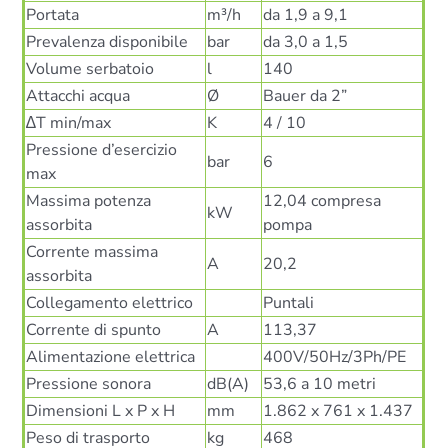
Portata
m³/h
da 1,9 a 9,1
Prevalenza disponibile
bar
da 3,0 a 1,5
Volume serbatoio
l
140
Attacchi acqua
Ø
Bauer da 2”
∆T min/max
K
4 / 10
Pressione d’esercizio
bar
6
max
Massima potenza
12,04 compresa
kW
assorbita
pompa
Corrente massima
A
20,2
assorbita
Collegamento elettrico
Puntali
Corrente di spunto
A
113,37
Alimentazione elettrica
400V/50Hz/3Ph/PE
Pressione sonora
dB(A)
53,6 a 10 metri
Dimensioni L x P x H
mm
1.862 x 761 x 1.437
Peso di trasporto
kg
468