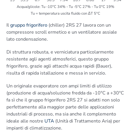
15
33.3
6.7
30.3
7.94
28.7
8.68
27
9.54
Acqua/glicole: Tu -10°C 34% - Tu -5°C 27% - Tu 0°C 19%
Tu = temperatura uscita fluido con ΔT 5°C
Il
gruppo frigorifero
(chiller) 2RS 27 lavora con un
compressore scroll ermetico e un ventilatore assiale
lato condensazione.
Di struttura robusta, e verniciatura particolarmente
resistente agli agenti atmosferici, questo gruppo
frigorifero, grazie agli attacchi acqua rapidi (Bauer),
risulta di rapida istallazione e messa in servizio.
Un originale evaporatore con ampi limiti di utilizzo
(produzione di acqua/soluzione fredda da -10°C a +30°C
fa sì che il gruppo frigorifero 2RS 27 si adatti non solo
perfettamente alla maggior parte delle applicazioni
industriali di processo, ma sia anche il complemento
ideale alle nostre
UTA
(Unità di Trattamento Aria) per
impianti di climatizzazione.