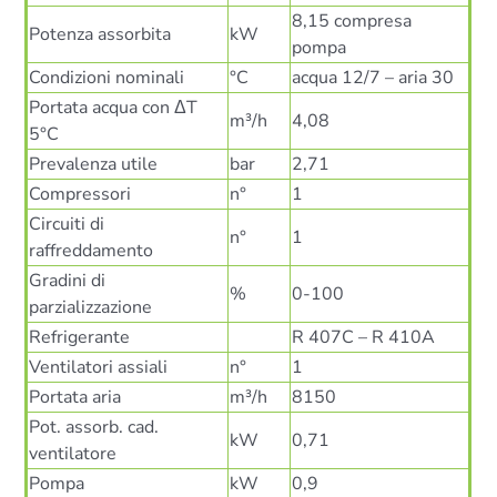
8,15 compresa
Potenza assorbita
kW
pompa
Condizioni nominali
°C
acqua 12/7 – aria 30
Portata acqua con ΔT
m³/h
4,08
5°C
Prevalenza utile
bar
2,71
Compressori
n°
1
Circuiti di
n°
1
raffreddamento
Gradini di
%
0-100
parzializzazione
Refrigerante
R 407C – R 410A
Ventilatori assiali
n°
1
Portata aria
m³/h
8150
Pot. assorb. cad.
kW
0,71
ventilatore
Pompa
kW
0,9