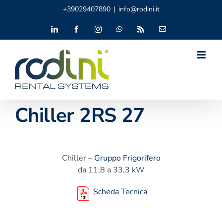
Salta
+39029407890
|
info@rodini.it
al
contenuto
LinkedIn
Facebook
Instagram
WhatsApp
Rss
Email
Chiller 2RS 27
Chiller –
Gruppo Frigorifero
da 11,8 a 33,3 kW
Scheda Tecnica