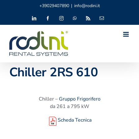
Salta
+39029407890
|
info@rodini.it
al
contenuto
LinkedIn
Facebook
Instagram
WhatsApp
Rss
Email
Chiller 2RS 610
Chiller –
Gruppo Frigorifero
da 261 a 795 kW
Scheda Tecnica