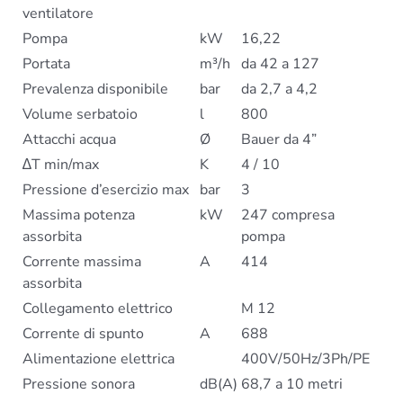
ventilatore
Pompa
kW
16,22
Portata
m³/h
da 42 a 127
Prevalenza disponibile
bar
da 2,7 a 4,2
Volume serbatoio
l
800
Attacchi acqua
Ø
Bauer da 4”
∆T min/max
K
4 / 10
Pressione d’esercizio max
bar
3
Massima potenza
kW
247 compresa
assorbita
pompa
Corrente massima
A
414
assorbita
Collegamento elettrico
M 12
Corrente di spunto
A
688
Alimentazione elettrica
400V/50Hz/3Ph/PE
Pressione sonora
dB(A)
68,7 a 10 metri