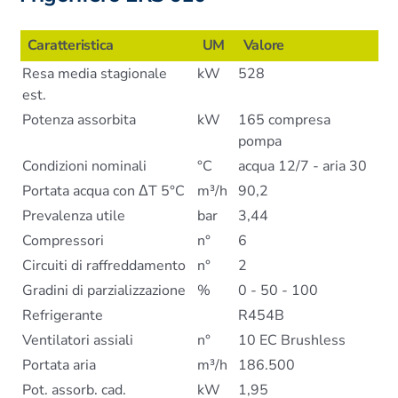
Caratteristica
UM
Valore
Resa media stagionale
kW
528
est.
Potenza assorbita
kW
165 compresa
pompa
Condizioni nominali
°C
acqua 12/7 - aria 30
Portata acqua con ΔT 5°C
m³/h
90,2
Prevalenza utile
bar
3,44
Compressori
n°
6
Circuiti di raffreddamento
n°
2
Gradini di parzializzazione
%
0 - 50 - 100
Refrigerante
R454B
Ventilatori assiali
n°
10 EC Brushless
Portata aria
m³/h
186.500
Pot. assorb. cad.
kW
1,95