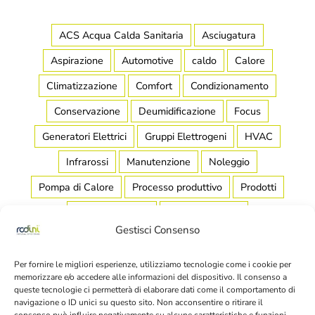
ACS Acqua Calda Sanitaria
Asciugatura
Aspirazione
Automotive
caldo
Calore
Climatizzazione
Comfort
Condizionamento
Conservazione
Deumidificazione
Focus
Generatori Elettrici
Gruppi Elettrogeni
HVAC
Infrarossi
Manutenzione
Noleggio
Pompa di Calore
Processo produttivo
Prodotti
Raffreddamento
Raffrescamento
Gestisci Consenso
Refrigerazione Industriale
Riscaldamento
Salubrità
Scaldamassetto
Stagionatura
Per fornire le migliori esperienze, utilizziamo tecnologie come i cookie per
memorizzare e/o accedere alle informazioni del dispositivo. Il consenso a
Stoccaggio
Teleriscaldamento
Temperatura
queste tecnologie ci permetterà di elaborare dati come il comportamento di
navigazione o ID unici su questo sito. Non acconsentire o ritirare il
Tubi
Ultracold
Umidità
Vapore