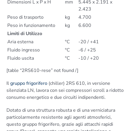
Dimensioni L x P x H
mm
5.445 x 2.191 x
2.423
Peso di trasporto
kg
4.700
Peso in funzionamento
kg
6.600
Limiti di Utilizzo
Aria esterna
°C
-20 / +41
Fluido ingresso
°C
-6 / +25
Fluido uscita
°C
-10 / +20
[table “2RS610-rese” not found /]
Il
gruppo frigorifero
(chiller) 2RS 610, in versione
silenziata LN, lavora con sei compressori scroll a ridotto
consumo energetico e due circuiti indipendenti.
Dotato di una struttura robusta e di una verniciatura
particolarmente resistente agli agenti atmosferici,
questo gruppo frigorifero, grazie agli attacchi rapidi