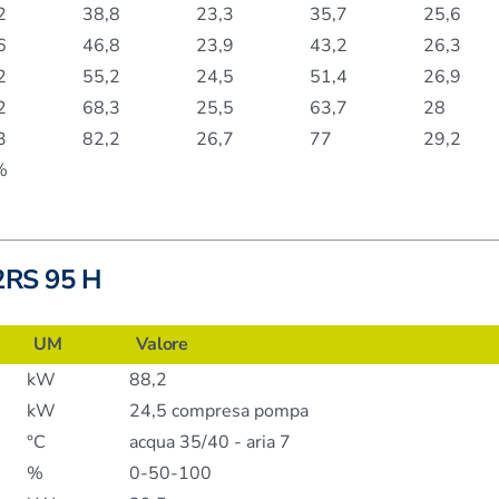
2
38,8
23,3
35,7
25,6
6
46,8
23,9
43,2
26,3
2
55,2
24,5
51,4
26,9
2
68,3
25,5
63,7
28
3
82,2
26,7
77
29,2
%
 2RS 95 H
UM
Valore
kW
88,2
kW
24,5 compresa pompa
°C
acqua 35/40 - aria 7
%
0-50-100