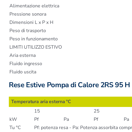
Alimentazione elettrica
Pressione sonora
Dimensioni L x P x H
Peso di trasporto
Peso in funzionamento
LIMITI UTILIZZO ESTIVO
Aria esterna
Fluido ingresso
Fluido uscita
Rese Estive Pompa di Calore 2RS 95 H
Temperatura aria esterna °C
15
25
kW
Pf
Pa
Pf
Pa
Tu °C
Pf: potenza resa - Pa: Potenza assorbita com