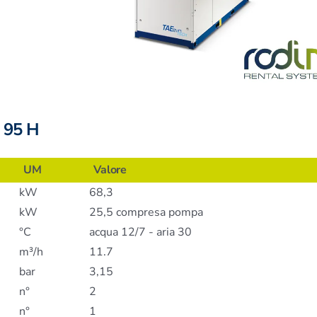
S 95 H
UM
Valore
kW
68,3
kW
25,5 compresa pompa
°C
acqua 12/7 - aria 30
m³/h
11.7
bar
3,15
n°
2
n°
1