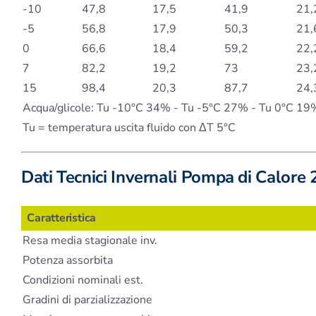
-10
47,8
17,5
41,9
21,
-5
56,8
17,9
50,3
21,
0
66,6
18,4
59,2
22,
7
82,2
19,2
73
23,
15
98,4
20,3
87,7
24,
Acqua/glicole: Tu -10°C 34% - Tu -5°C 27% - Tu 0°C 19
Tu = temperatura uscita fluido con ΔT 5°C
Dati Tecnici Invernali Pompa di Calore
Caratteristica
Resa media stagionale inv.
Potenza assorbita
Condizioni nominali est.
Gradini di parzializzazione