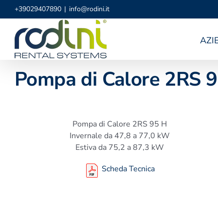
Salta
+39029407890
|
info@rodini.it
al
contenuto
AZI
Pompa di Calore 2RS 
Pompa di Calore 2RS 95 H
Invernale da 47,8 a 77,0 kW
Estiva da 75,2 a 87,3 kW
Scheda Tecnica