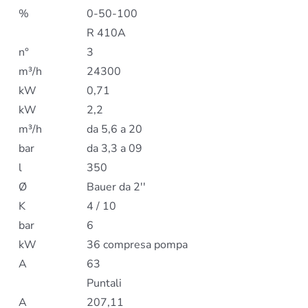
%
0-50-100
R 410A
n°
3
m³/h
24300
kW
0,71
kW
2,2
m³/h
da 5,6 a 20
bar
da 3,3 a 09
l
350
Ø
Bauer da 2''
K
4 / 10
bar
6
kW
36 compresa pompa
A
63
Puntali
A
207,11