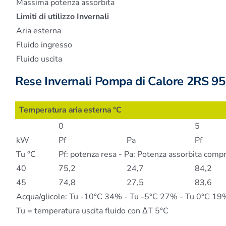
Massima potenza assorbita
Limiti di utilizzo Invernali
Aria esterna
Fluido ingresso
Fluido uscita
Rese Invernali Pompa di Calore 2RS 9
Temperatura aria esterna °C
0
5
kW
Pf
Pa
Pf
Tu °C
Pf: potenza resa - Pa: Potenza assorbita com
40
75,2
24,7
84,2
45
74,8
27,5
83,6
Acqua/glicole: Tu -10°C 34% - Tu -5°C 27% - Tu 0°C 19
Tu = temperatura uscita fluido con ΔT 5°C