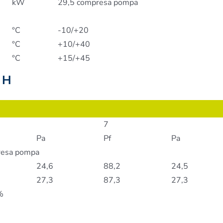
kW
29,5 compresa pompa
°C
-10/+20
°C
+10/+40
°C
+15/+45
5 H
7
Pa
Pf
Pa
presa pompa
24,6
88,2
24,5
27,3
87,3
27,3
%