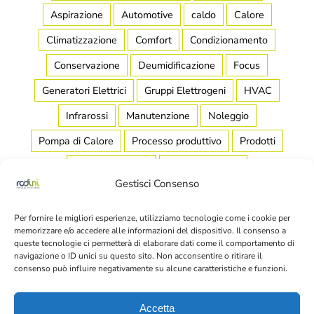
Aspirazione
Automotive
caldo
Calore
Climatizzazione
Comfort
Condizionamento
Conservazione
Deumidificazione
Focus
Generatori Elettrici
Gruppi Elettrogeni
HVAC
Infrarossi
Manutenzione
Noleggio
Pompa di Calore
Processo produttivo
Prodotti
Raffreddamento
Raffrescamento
Gestisci Consenso
Refrigerazione Industriale
Riscaldamento
Salubrità
Scaldamassetto
Stagionatura
Per fornire le migliori esperienze, utilizziamo tecnologie come i cookie per
memorizzare e/o accedere alle informazioni del dispositivo. Il consenso a
Stoccaggio
Teleriscaldamento
Temperatura
queste tecnologie ci permetterà di elaborare dati come il comportamento di
navigazione o ID unici su questo sito. Non acconsentire o ritirare il
Tubi
Ultracold
Umidità
Vapore
consenso può influire negativamente su alcune caratteristiche e funzioni.
Accetta