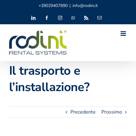
Salta
+39029407890
|
info@rodini.it
al
contenuto
LinkedIn
Facebook
Instagram
WhatsApp
Rss
Email
Il trasporto e
l’installazione?
Precedente
Prossimo