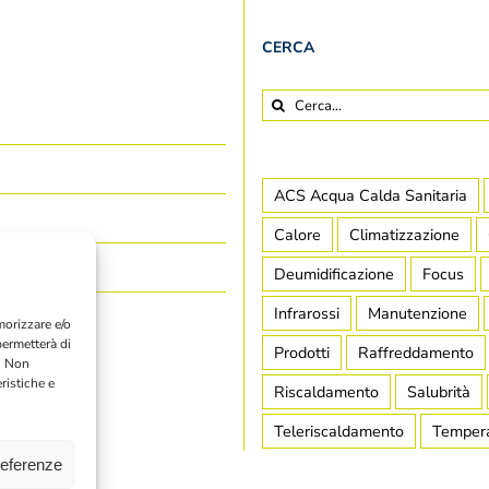
CERCA
Cerca
per:
ACS Acqua Calda Sanitaria
Calore
Climatizzazione
Deumidificazione
Focus
Infrarossi
Manutenzione
morizzare e/o
permetterà di
Prodotti
Raffreddamento
. Non
ristiche e
Riscaldamento
Salubrità
Teleriscaldamento
Temper
referenze