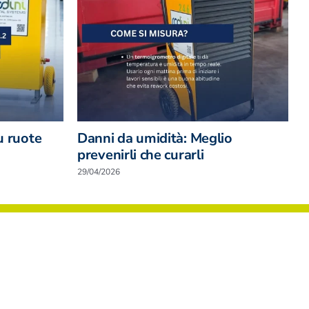
u ruote
Danni da umidità: Meglio
C
prevenirli che curarli
n
29/04/2026
0