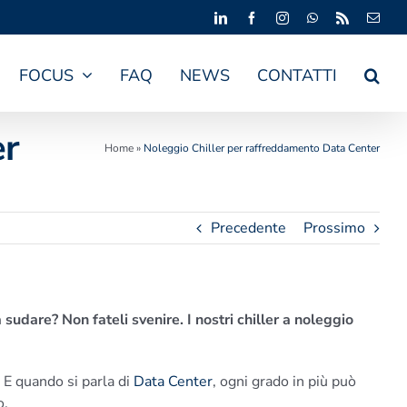
LinkedIn
Facebook
Instagram
WhatsApp
Rss
Emai
FOCUS
FAQ
NEWS
CONTATTI
er
Home
»
Noleggio Chiller per raffreddamento Data Center
Precedente
Prossimo
 sudare? Non fateli svenire. I nostri chiller a noleggio
. E quando si parla di
Data Center
, ogni grado in più può
o.