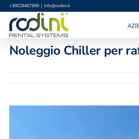
Salta
+39029407890
|
info@rodini.it
al
contenuto
AZI
Noleggio Chiller per r