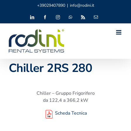
Salta
+39029407890
|
info@rodini.it
al
contenuto
LinkedIn
Facebook
Instagram
WhatsApp
Rss
Email
Chiller 2RS 280
Chiller – Gruppo Frigorifero
da 122,4 a 366,2 kW
Scheda Tecnica