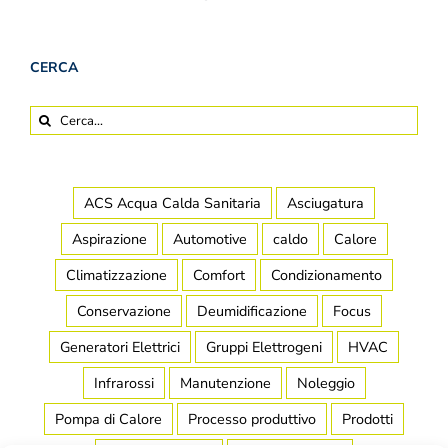
CERCA
Cerca
per:
ACS Acqua Calda Sanitaria
Asciugatura
Aspirazione
Automotive
caldo
Calore
Climatizzazione
Comfort
Condizionamento
Conservazione
Deumidificazione
Focus
Generatori Elettrici
Gruppi Elettrogeni
HVAC
Infrarossi
Manutenzione
Noleggio
Pompa di Calore
Processo produttivo
Prodotti