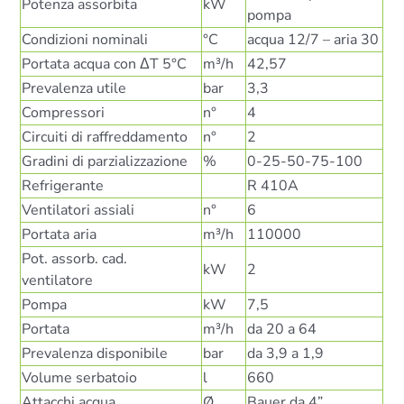
Potenza assorbita
kW
pompa
Condizioni nominali
°C
acqua 12/7 – aria 30
Portata acqua con ΔT 5°C
m³/h
42,57
Prevalenza utile
bar
3,3
Compressori
n°
4
Circuiti di raffreddamento
n°
2
Gradini di parzializzazione
%
0-25-50-75-100
Refrigerante
R 410A
Ventilatori assiali
n°
6
Portata aria
m³/h
110000
Pot. assorb. cad.
kW
2
ventilatore
Pompa
kW
7,5
Portata
m³/h
da 20 a 64
Prevalenza disponibile
bar
da 3,9 a 1,9
Volume serbatoio
l
660
Attacchi acqua
Ø
Bauer da 4”