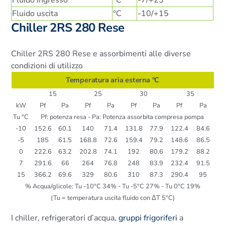
Fluido uscita
°C
-10/+15
Chiller 2RS 280 Rese
Chiller 2RS 280 Rese e assorbimenti alle diverse
condizioni di utilizzo
Temperatura aria esterna °C
15
25
30
35
kW
Pf
Pa
Pf
Pa
Pf
Pa
Pf
Pa
Tu °C
Pf: potenza resa - Pa: Potenza assorbita compresa pompa
-10
152.6
60.1
140
71.4
131.8
77.9
122.4
84.6
-5
185
61.5
168.8
72.6
159.4
79.2
148.6
86.5
0
222.6
63.2
202.8
74.1
192
80.6
179.2
88.2
7
291.6
66
264
76.8
248
83.9
232.4
91.5
15
366.2
69.6
329
80.6
310
87.3
290.4
95
% Acqua/glicole: Tu -10°C 34% - Tu -5°C 27% - Tu 0°C 19%
(Tu = temperatura uscita fluido con ΔT 5°C)
I chiller, refrigeratori d’acqua,
gruppi frigoriferi
a