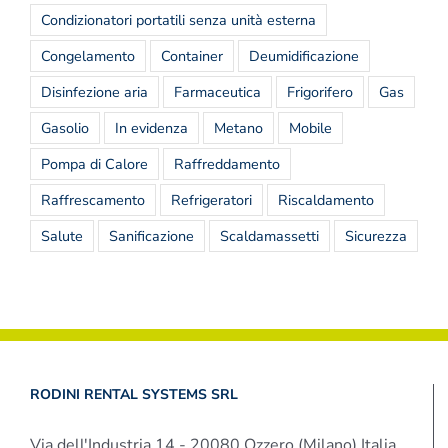
Condizionatori portatili senza unità esterna
Congelamento
Container
Deumidificazione
Disinfezione aria
Farmaceutica
Frigorifero
Gas
Gasolio
In evidenza
Metano
Mobile
Pompa di Calore
Raffreddamento
Raffrescamento
Refrigeratori
Riscaldamento
Salute
Sanificazione
Scaldamassetti
Sicurezza
RODINI RENTAL SYSTEMS SRL
Via dell'Industria 14 - 20080 Ozzero (Milano) Italia