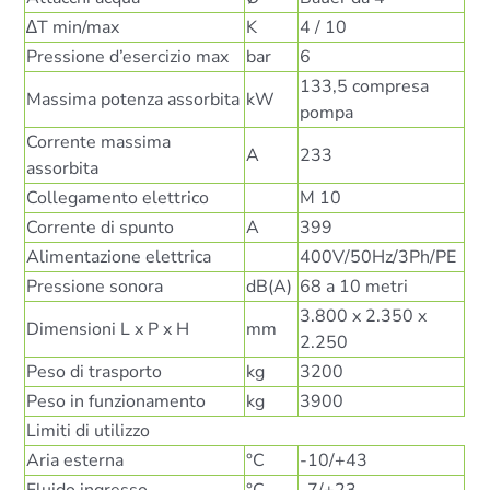
∆T min/max
K
4 / 10
Pressione d’esercizio max
bar
6
133,5 compresa
Massima potenza assorbita
kW
pompa
Corrente massima
A
233
assorbita
Collegamento elettrico
M 10
Corrente di spunto
A
399
Alimentazione elettrica
400V/50Hz/3Ph/PE
Pressione sonora
dB(A)
68 a 10 metri
3.800 x 2.350 x
Dimensioni L x P x H
mm
2.250
Peso di trasporto
kg
3200
Peso in funzionamento
kg
3900
Limiti di utilizzo
Aria esterna
°C
-10/+43
Fluido ingresso
°C
-7/+23