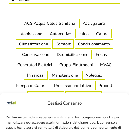
per:
ACS Acqua Calda Sanitaria
Asciugatura
Aspirazione
Automotive
caldo
Calore
Climatizzazione
Comfort
Condizionamento
Conservazione
Deumidificazione
Focus
Generatori Elettrici
Gruppi Elettrogeni
HVAC
Infrarossi
Manutenzione
Noleggio
Pompa di Calore
Processo produttivo
Prodotti
Raffreddamento
Raffrescamento
Gestisci Consenso
Refrigerazione Industriale
Riscaldamento
Salubrità
Scaldamassetto
Stagionatura
Per fornire le migliori esperienze, utilizziamo tecnologie come i cookie per
memorizzare e/o accedere alle informazioni del dispositivo. Il consenso a
Stoccaggio
Teleriscaldamento
Temperatura
queste tecnologie ci permetterà di elaborare dati come il comportamento di