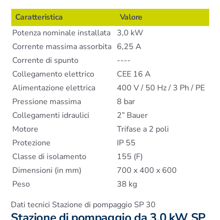
Caratteristica
Valore
Potenza nominale installata
3,0 kW
Corrente massima assorbita
6,25 A
Corrente di spunto
----
Collegamento elettrico
CEE 16 A
Alimentazione elettrica
400 V / 50 Hz / 3 Ph / PE
Pressione massima
8 bar
Collegamenti idraulici
2” Bauer
Motore
Trifase a 2 poli
Protezione
IP 55
Classe di isolamento
155 (F)
Dimensioni (in mm)
700 x 400 x 600
Peso
38 kg
Dati tecnici Stazione di pompaggio SP 30
Stazione di pompaggio da 3,0 kW SP