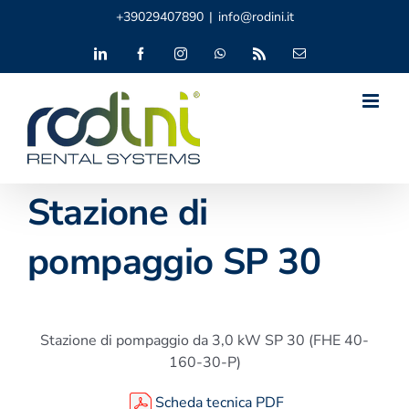
Salta
+39029407890
|
info@rodini.it
al
contenuto
LinkedIn
Facebook
Instagram
WhatsApp
Rss
Email
Stazione di
pompaggio SP 30
Stazione di pompaggio da 3,0 kW SP 30 (FHE 40-
160-30-P)
Scheda tecnica PDF