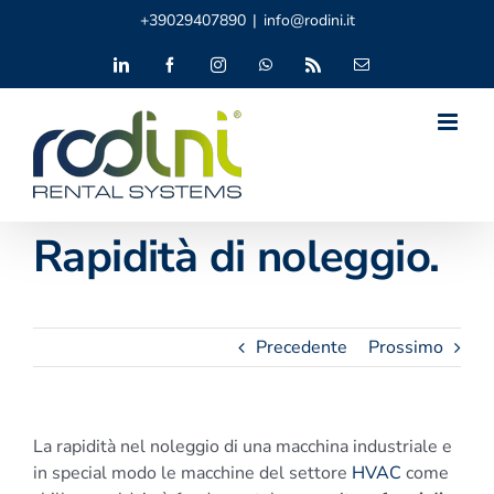
Salta
+39029407890
|
info@rodini.it
al
contenuto
LinkedIn
Facebook
Instagram
WhatsApp
Rss
Email
Rapidità di noleggio.
Precedente
Prossimo
La rapidità nel noleggio di una macchina industriale e
in special modo le macchine del settore
HVAC
come