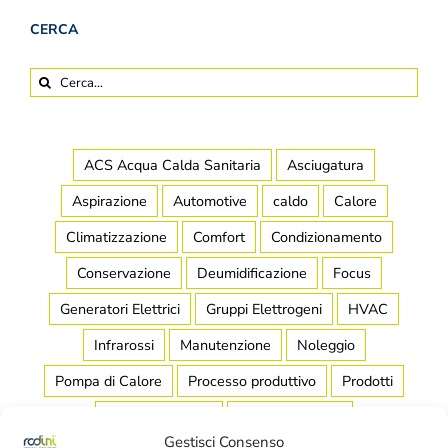
CERCA
Cerca
per:
ACS Acqua Calda Sanitaria
Asciugatura
Aspirazione
Automotive
caldo
Calore
Climatizzazione
Comfort
Condizionamento
Conservazione
Deumidificazione
Focus
Generatori Elettrici
Gruppi Elettrogeni
HVAC
Infrarossi
Manutenzione
Noleggio
Pompa di Calore
Processo produttivo
Prodotti
Raffreddamento
Raffrescamento
Gestisci Consenso