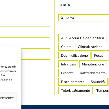
CERCA
Cerca
per:
ACS Acqua Calda Sanitaria
Calore
Climatizzazione
Deumidificazione
Focus
Infrarossi
Manutenzione
morizzare e/o
permetterà di
Prodotti
Raffreddamento
. Non
ristiche e
Riscaldamento
Salubrità
Teleriscaldamento
Temper
referenze
9