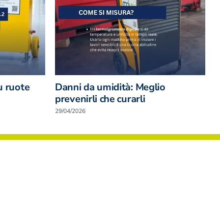
u ruote
Danni da umidità: Meglio
C
prevenirli che curarli
n
29/04/2026
0