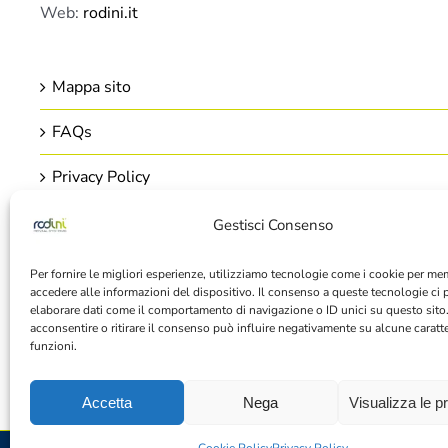
Web:
rodini.it
Mappa sito
FAQs
Privacy Policy
Cookie Policy
Gestisci Consenso
Per fornire le migliori esperienze, utilizziamo tecnologie come i cookie per me
accedere alle informazioni del dispositivo. Il consenso a queste tecnologie ci 
elaborare dati come il comportamento di navigazione o ID unici su questo sito
acconsentire o ritirare il consenso può influire negativamente su alcune caratte
funzioni.
Accetta
Nega
Visualizza le p
RODINI Rental Systems srl (Socio Unico)
P.IVA e C.F.: 0793512096